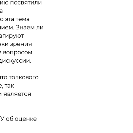
сию посвятили
а
о эта тема
нием. Знаем ли
еагируют
чки зрения
е вопросом,
дискуссии.
что толкового
, так
и является
У об оценке