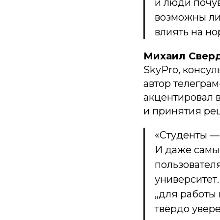
и люди почув
возможны лиш
влиять на но
Михаил Свер
SkyPro, консул
автор телеграм
акцентировал 
и принятия ре
«Студенты —
И даже самы
пользователя
университет
„для работы 
твёрдо увер