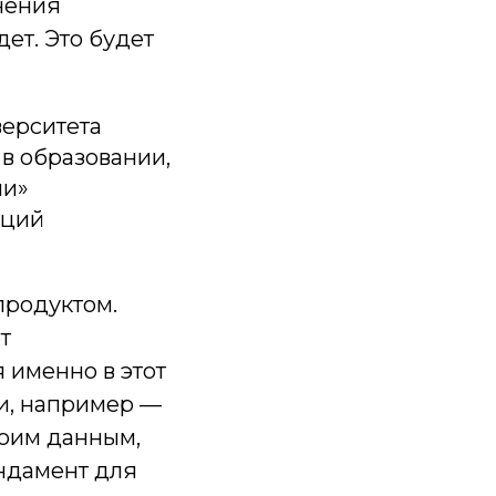
енения
ет. Это будет
верситета
 в образовании,
ли»
аций
продуктом.
т
 именно в этот
ии, например —
моим данным,
ндамент для