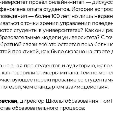
ниверситет провёл онлайн-митап — дискус
феномена опыта студентов. Истории вопрос
оведения — более 100 лет, но лишь недавн
иваться с точки зрения управления поведе
ются студенты в университетах? Как они р
бразовательные модели университета? С то
братной связи всё это остается пока больш
ой практикой, как было сказано на старте 
о не зная про студентов и аудиторию, мало 
 как говорили спикеры митапа. Тем не менее
участвующее проектирование со студентам
потезой, чем стандартом взаимодействия.
овская,
директор Школы образования ТюмГ
ства образовательного процесса: