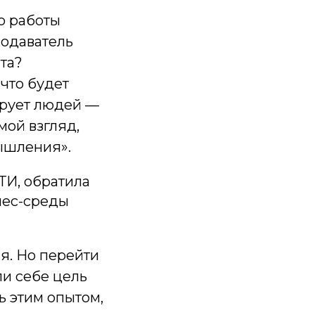
о работы
подаватель
нта?
что будет
ирует людей —
мой взгляд,
ышления».
ТИ, обратила
знес-среды
ля. Но перейти
ли себе цель
ь этим опытом,