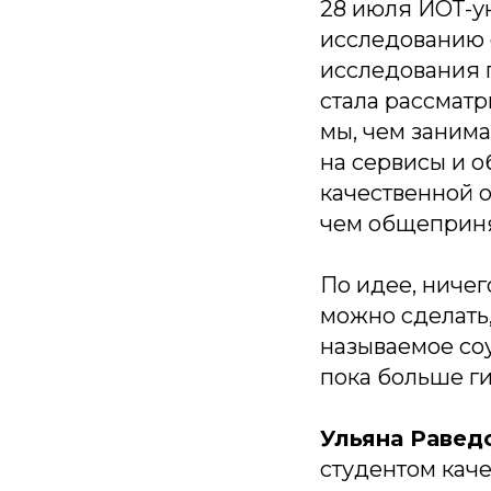
28 июля ИОТ-у
исследованию 
исследования п
стала рассматр
мы, чем занима
на сервисы и о
качественной о
чем общепринят
По идее, ничег
можно сделать,
называемое со
пока больше ги
Ульяна Равед
студентом каче