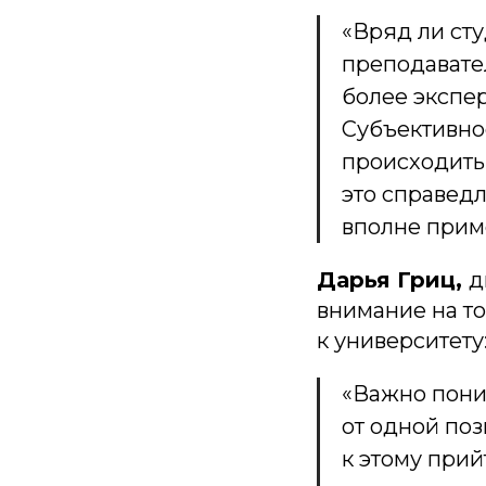
«Вряд ли сту
преподавател
более экспер
Субъективное
происходить
это справедл
вполне прим
Дарья Гриц,
д
внимание на то
к университету
«Важно поним
от одной поз
к этому прий