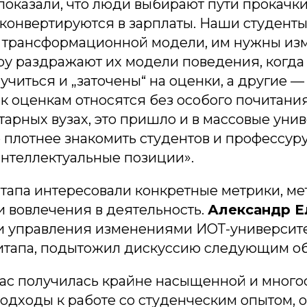
оказали, что люди выбирают пути прокачки
 конвертируются в зарплаты. Наши студент
 трансформационной модели, им нужны из
ру раздражают их модели поведения, когда
учиться и „заточены“ на оценки, а другие —
 к оценкам относятся без особого почитания
итарных вузах, это пришло и в массовые уни
о плотнее знакомить студентов и профессур
интеллектуальные позиции».
тапа интересовали конкретные метрики, м
и вовлечения в деятельность.
Александр Е
и управления изменениями ИОТ-университ
итапа, подытожил дискуссию следующим об
нас получилась крайне насыщенной и много
одходы к работе со студенческим опытом, 