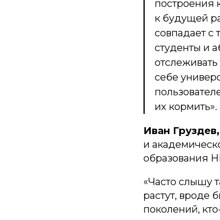
построения к
к будущей р
совпадает с 
студенты и а
отслеживать 
себе универ
пользовател
их кормить».
Иван Груздев
и академическ
образования Н
«Часто слышу т
растут, вроде 
поколений, кто