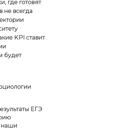
, где готовят
 не всегда
аектории
ситету
акие KPI ставит
ми
м будет
социологии
результаты ЕГЭ
орию
, наши