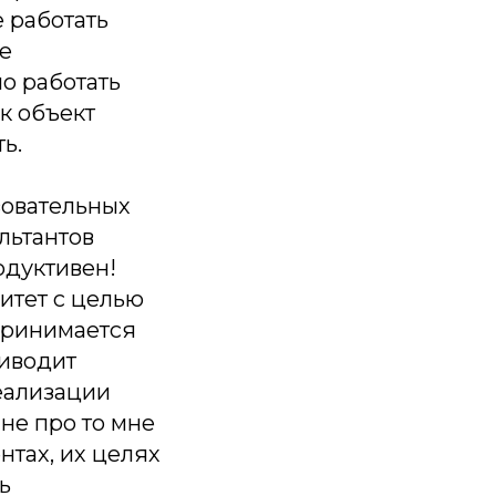
е работать
ое
о работать
к объект
ь.
зовательных
льтантов
одуктивен!
итет с целью
 принимается
риводит
реализации
не про то мне
нтах, их целях
ь