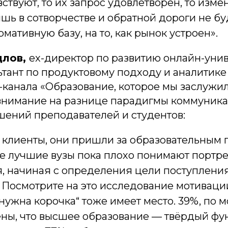
ствуют, то их запрос удовлетворён, то изм
ь в сотворчестве и обратной дороги не буд
рмативную базу, на то, как рынок устроен».
длов,
ex-директор по развитию онлайн-уни
ьтант по продуктовому подходу и аналитике
-канала «Образование, которое мы заслужи
внимание на разнице парадигмы коммуник
шений преподавателей и студентов:
 клиенты, они пришли за образовательным 
е лучшие вузы пока плохо понимают портре
, начиная с определения цели поступления
. Посмотрите на это исследование мотивац
нужна корочка“ тоже имеет место. 39%, по 
ены, что высшее образование — твёрдый фу