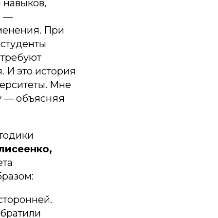
 навыков,
ы —
менения. При
 студенты
 требуют
. И это история
верситеты. Мне
у — объясняя
етодики
лисеенко,
ета
разом:
сторонней.
обратили