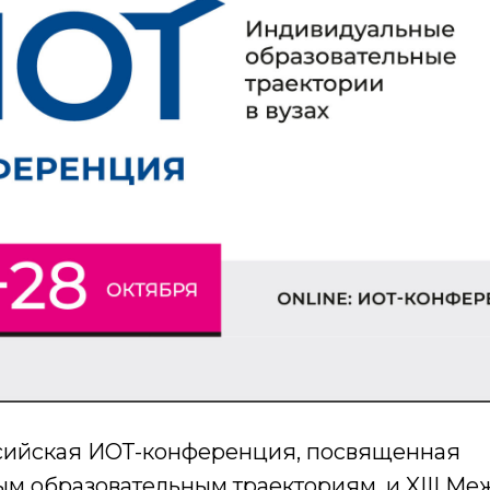
сийская ИОТ-конференция, посвященная
м образовательным траекториям, и XIII М