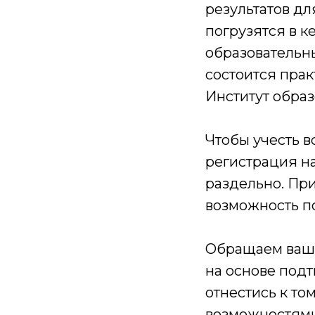
результатов дл
погрузятся в 
образовательн
состоится прак
Институт обра
Чтобы учесть в
регистрация н
раздельно. При
возможность п
Обращаем ваше
на основе под
отнестись к то
возможностями