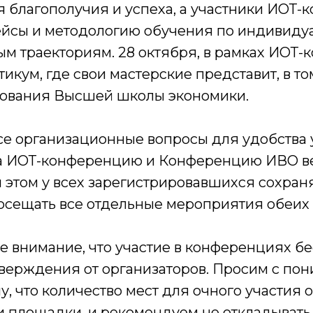
я благополучия и успеха, а участники ИОТ
кейсы и методологию обучения по индивид
ым траекториям. 28 октября, в рамках ИОТ
тикум, где свои мастерские представит, в то
зования Высшей школы экономики.
се организационные вопросы для удобства 
а ИОТ-конференцию и Конференцию ИВО в
 этом у всех зарегистрировавшихся сохран
осещать все отдельные мероприятия обеих
 внимание, что участие в конференциях б
тверждения от организаторов. Просим с по
му, что количество мест для очного участия
 площадки, и рекомендуем не откладывать