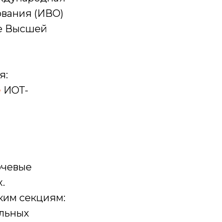
ования (ИВО)
ке Высшей
я:
е
ИОТ-
ючевые
.
ким секциям:
ельных