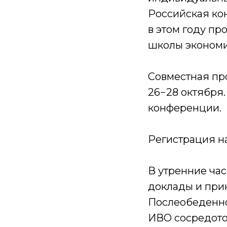
Российская ко
в этом году пр
школы экономи
Совместная пр
26−28 октября
конференции.
Регистрация н
В утренние ча
доклады и при
Послеобеденно
ИВО сосредото