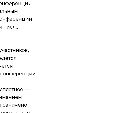
-конференции
уальным
-конференции
м числе,
участников,
едется
яется
 конференций.
есплатное —
ниманием
 ограничено
 регистрацию