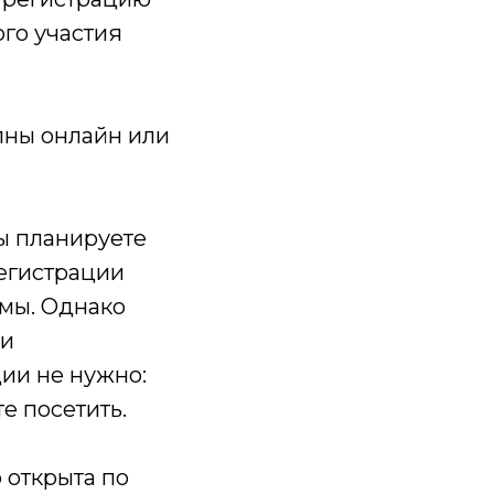
го участия
пны онлайн или
ы планируете
регистрации
ммы. Однако
ли
ии не нужно:
е посетить.
 открыта по