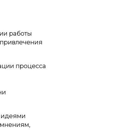
гии работы
 привлечения
ации процесса
ни
и идеями
 мнениям,