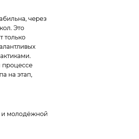
абильна, через
ол. Это
т только
талантливых
актиками.
м процессе
а на этап,
ю и молодёжной