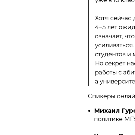
уже в 10 клас
Хотя сейчас 
4−5 лет ожи
означает, чт
усиливаться
студентов и
Но секрет н
работы с аби
а университе
Спикеры онлай
Михаил Гур
политике МГУ