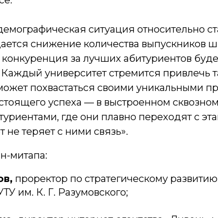
се.
демографическая ситуация относительно ст
дается снижение количества выпускников шк
о конкуренция за лучших абитуриентов буде
. Каждый университет стремится привлечь 
 может похвастаться своими уникальными пр
астоящего успеха — в выстроенном сквозно
туриентами, где они плавно переходят с этап
т не теряет с ними связь».
н-митапа:
ов,
проректор по стратегическому развити
ТУ им. К. Г. Разумовского;