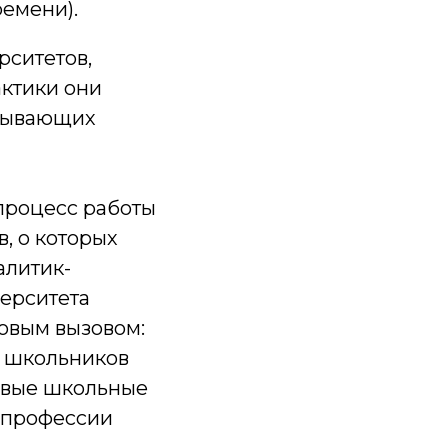
ремени).
рситетов,
актики они
атывающих
процесс работы
, о которых
алитик-
ерситета
овым вызовом:
е школьников
овые школьные
 профессии