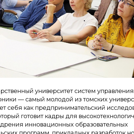
арственный университет систем управления
оники — самый молодой из томских универс
ет себя как предпринимательский исследо
оторый готовит кадры для высокотехнологи
едрения инновационных образовательных
ьских программ, прикладных разработок но