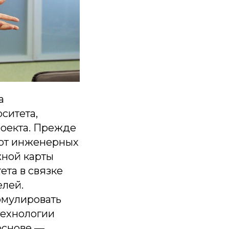
а
ситета,
оекта. Прежде
а от инженерных
жной карты
та в связке
елей.
рмулировать
технологии
основе —