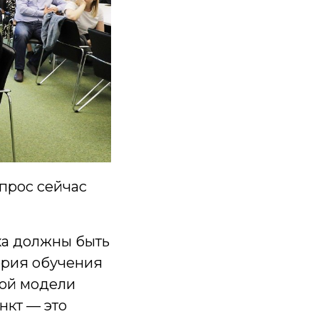
апрос сейчас
ка должны быть
ория обучения
кой модели
нкт — это