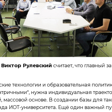
а
Виктор Рулевский
считает, что главный з
ские технологии и образовательная полити
нтричными“, нужна индивидуальная траект
, массовой основе. В создании базы для та
нда ИОТ-университета. Ещё один важный пу