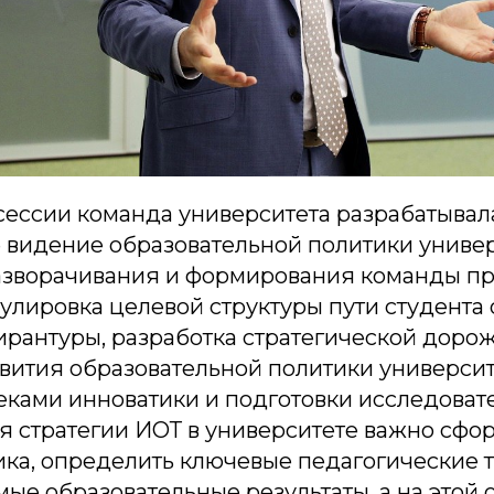
сессии команда университета разрабатывал
 видение образовательной политики универ
азворачивания и формирования команды пр
мулировка целевой структуры пути студент
ирантуры, разработка стратегической доро
вития образовательной политики университе
еками инноватики и подготовки исследоват
я стратегии ИОТ в университете важно сфо
ика, определить ключевые педагогические 
ые образовательные результаты, а на этой 