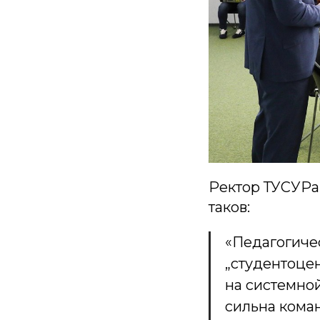
Ректор ТУСУР
таков:
«Педагогиче
„студентоце
на системной
сильна кома