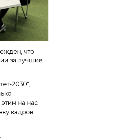
ежден, что
ции за лучшие
тет-2030“,
лько
 этим на нас
вку кадров