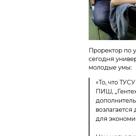
Проректор по 
сегодня униве
молодые умы:
«То, что ТУС
ПИШ, „Гентех
дополнительн
возлагается 
для экономи