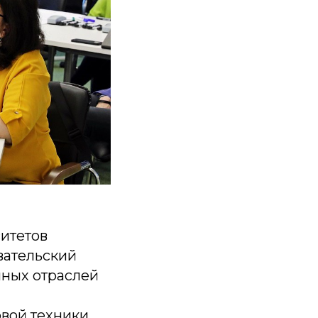
итетов
вательский
чных отраслей
вой техники,