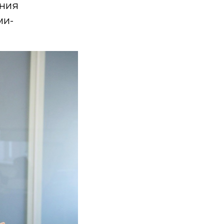
ания
ми-