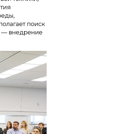
ития
реды,
олагает поиск
в — внедрение