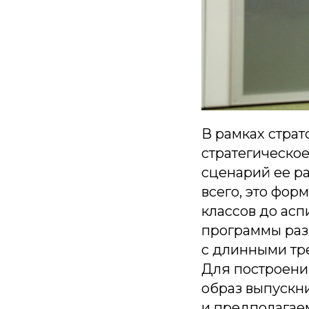
В рамках страт
стратегическое
сценарий ее р
всего, это фор
классов до асп
программы раз
с длинными тр
Для построени
образ выпускн
и предполагаем