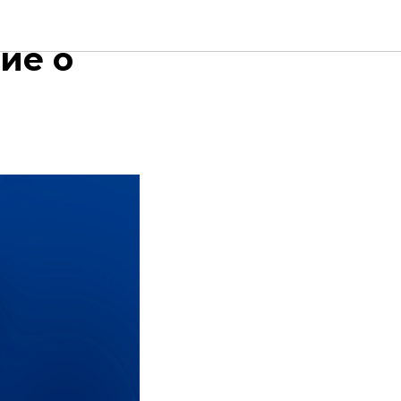
а СПбПУ
ие о