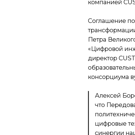
компанией CUS
Соглашение п
трансформации
Петра Великог
«Цифровой инж
директор CUST
образовательны
консорциума ву
Алексей Бор
что Передов
политехниче
цифровые те
синергии на