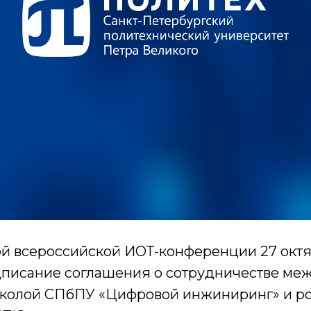
ой всероссийской ИОТ-конференции 27 окт
дписание соглашения о сотрудничестве ме
олой СПбПУ «Цифровой инжиниринг» и ро