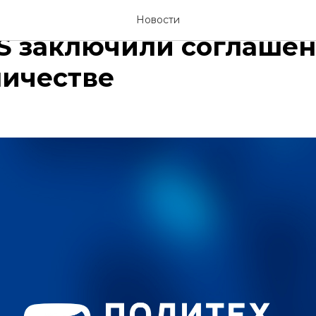
вая инженерная школ
Новости
S заключили соглашен
ничестве