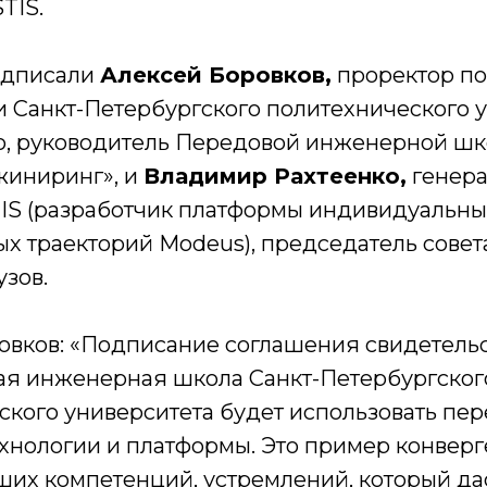
TIS.
одписали
Алексей Боровков,
проректор п
 Санкт-Петербургского политехнического 
о, руководитель Передовой инженерной ш
иниринг», и
Владимир Рахтеенко,
генер
IS (разработчик платформы индивидуальны
х траекторий Modeus), председатель совет
зов.
овков: «Подписание соглашения свидетельст
ая инженерная школа Санкт-Петербургског
ского университета будет использовать пе
хнологии и платформы. Это пример конверг
ших компетенций, устремлений, который да