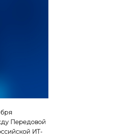
ября
жду Передовой
ссийской ИТ-