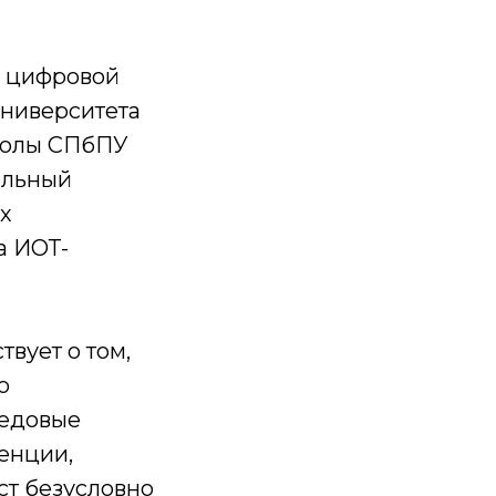
о цифровой
университета
колы СПбПУ
альный
х
а ИОТ-
вует о том,
о
редовые
енции,
ст безусловно