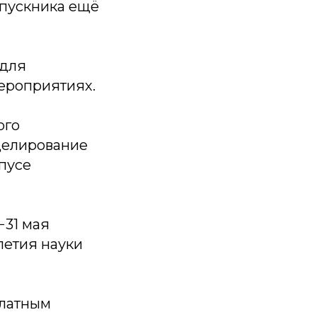
ыпускника ещё
 для
мероприятиях.
ого
делирование
мпусе
−31 мая
летия науки
платным