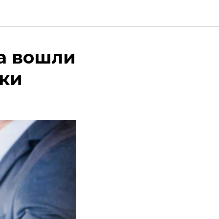
а вошли
уки