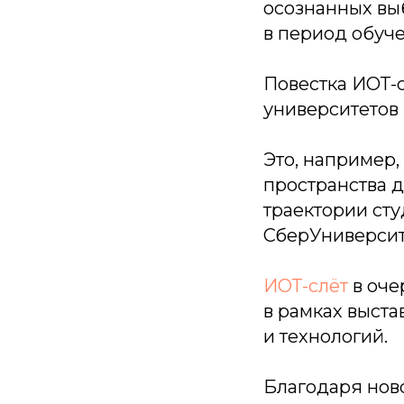
осознанных вы
в период обуч
Повестка ИОТ-
университетов
Это, например,
пространства 
траектории сту
СберУниверсите
ИОТ-слёт
в оче
в рамках выст
и технологий.
Благодаря ново