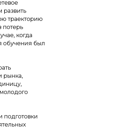
етевое
 развить
ою траекторию
з потерь
учае, когда
я обучения был
рать
и рынка,
единицу,
 молодого
и подготовки
оятельных